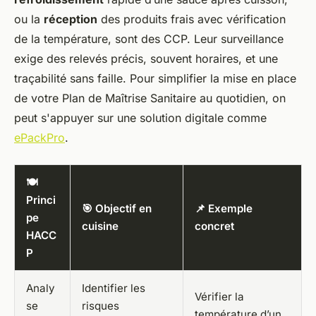
ou la
réception
des produits frais avec vérification
de la température, sont des CCP. Leur surveillance
exige des relevés précis, souvent horaires, et une
traçabilité sans faille. Pour simplifier la mise en place
de votre Plan de Maîtrise Sanitaire au quotidien, on
peut s'appuyer sur une solution digitale comme
ePackPro
.
🍽️
Princi
🎯 Objectif en
📌 Exemple
pe
cuisine
concret
HACC
P
Analy
Identifier les
Vérifier la
se
risques
température d’un