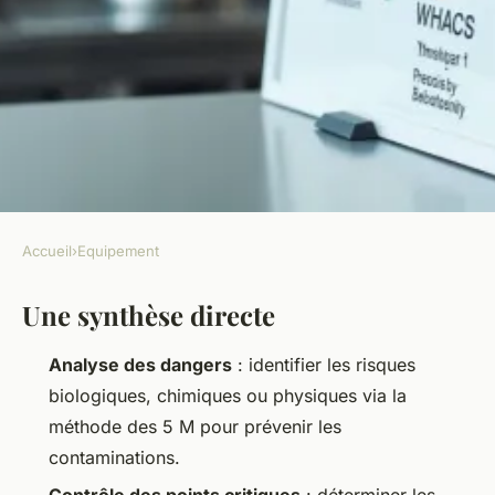
Accueil
›
Equipement
EQUIPEMENT
Une synthèse directe
HACCP : les 7 principes que
tout restaurateur doit
Analyse des dangers
: identifier les risques
connaître
biologiques, chimiques ou physiques via la
méthode des 5 M pour prévenir les
Jean-Guillaume
•
16/06/2026 07:31
•
10 min de lecture
contaminations.