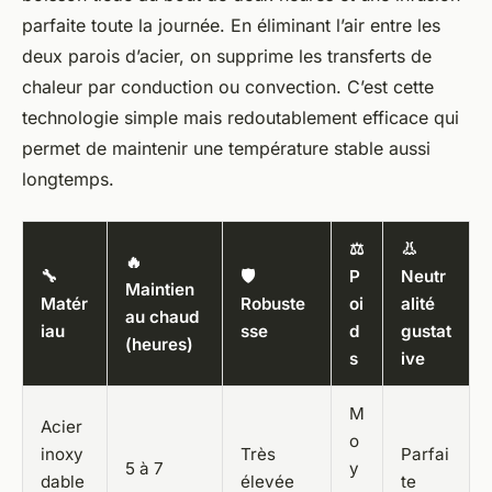
parfaite toute la journée. En éliminant l’air entre les
deux parois d’acier, on supprime les transferts de
chaleur par conduction ou convection. C’est cette
technologie simple mais redoutablement efficace qui
permet de maintenir une température stable aussi
longtemps.
⚖️
👃
🔥
🔧
🛡️
P
Neutr
Maintien
Matér
Robuste
oi
alité
au chaud
iau
sse
d
gustat
(heures)
s
ive
M
Acier
o
inoxy
Très
Parfai
5 à 7
y
dable
élevée
te