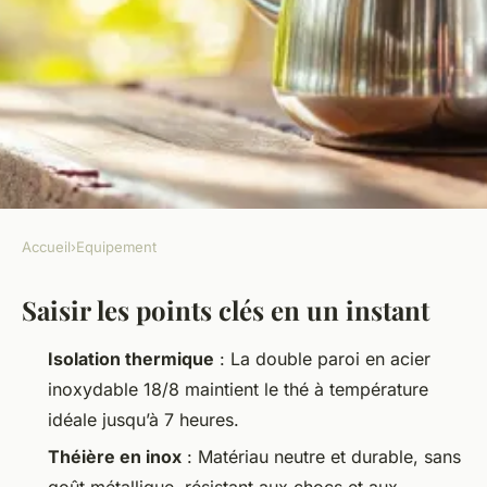
Accueil
›
Equipement
EQUIPEMENT
Saisir les points clés en un instant
Les avantages inattendus de la
théière isotherme en acier
Isolation thermique
: La double paroi en acier
pour vos infusions
inoxydable 18/8 maintient le thé à température
idéale jusqu’à 7 heures.
Jean-Guillaume
•
16/06/2026 20:53
•
10 min de lecture
Théière en inox
: Matériau neutre et durable, sans