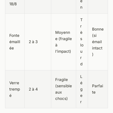
e
18/8
n
T
r
Bonne
Moyenn
è
Fonte
(si
e (fragile
s
émaill
2 à 3
émail
à
lo
ée
intact
l’impact)
u
)
r
d
L
Fragile
Verre
é
(sensible
Parfai
tremp
2 à 4
g
aux
te
é
e
chocs)
r