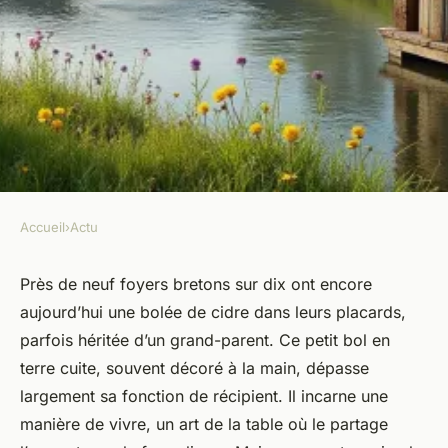
Accueil
›
Actu
ACTU
Pourquoi la bolée de cidre est-
Près de neuf foyers bretons sur dix ont encore
aujourd’hui une bolée de cidre dans leurs placards,
elle si représentative en
parfois héritée d’un grand-parent. Ce petit bol en
Bretagne ?
terre cuite, souvent décoré à la main, dépasse
largement sa fonction de récipient. Il incarne une
Anicette
•
16/05/2026 18:36
•
9 min de lecture
manière de vivre, un art de la table où le partage