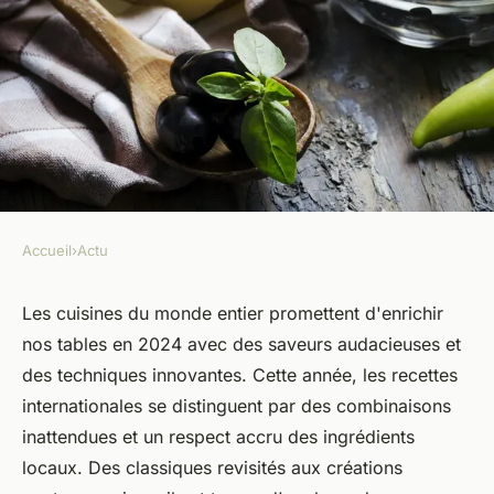
Accueil
›
Actu
ACTU
Les meilleures recettes de
Les cuisines du monde entier promettent d'enrichir
nos tables en 2024 avec des saveurs audacieuses et
cuisines internationales pour
des techniques innovantes. Cette année, les recettes
2024
internationales se distinguent par des combinaisons
inattendues et un respect accru des ingrédients
Guillaume
•
14 octobre 2024
•
8 min de lecture
locaux. Des classiques revisités aux créations