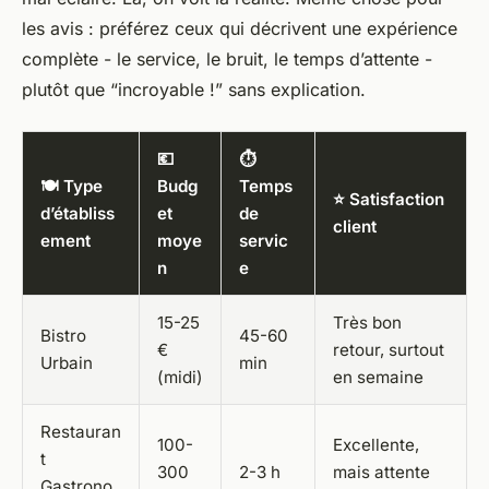
les avis : préférez ceux qui décrivent une expérience
complète - le service, le bruit, le temps d’attente -
plutôt que “incroyable !” sans explication.
💶
⏱️
🍽️ Type
Budg
Temps
⭐ Satisfaction
d’établiss
et
de
client
ement
moye
servic
n
e
15-25
Très bon
Bistro
45-60
€
retour, surtout
Urbain
min
(midi)
en semaine
Restauran
100-
Excellente,
t
300
2-3 h
mais attente
Gastrono