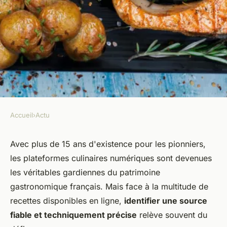
Accueil
›
Actu
ACTU
Blog de cuisine française | Top
Avec plus de 15 ans d'existence pour les pionniers,
les plateformes culinaires numériques sont devenues
et guide 2026
les véritables gardiennes du patrimoine
gastronomique français. Mais face à la multitude de
Anicette
•
06/05/2026 09:58
•
10 min de lecture
recettes disponibles en ligne,
identifier une source
fiable et techniquement précise
relève souvent du